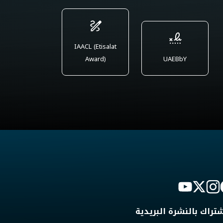
IAACL (Etisalat
Award)
UAEBbY
شتراك بالنشرة البريدية